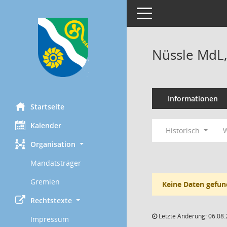
Toggle navigation
Nüssle MdL,
Informationen
Startseite
Kalender
Historisch
W
Organisation
Mandatsträger
Gremien
Keine Daten gefun
Rechtstexte
Letzte Änderung: 06.08.
Impressum