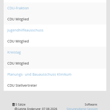
CDU-Fraktion
CDU Mitglied
Jugendhilfeausschuss
CDU Mitglied
Kreistag
CDU Mitglied
Planungs- und Bauausschuss Klinikum
CDU Stellvertreter
5 Sätze
Software:
(Wird in
Letzte Änderung: 07.08.2026
Sitzungsdienst
Session