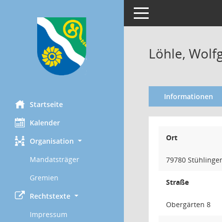
Toggle navigation
Löhle, Wolf
Informationen
Startseite
Kalender
Ort
Organisation
Mandatsträger
79780 Stühlinge
Gremien
Straße
Rechtstexte
Obergärten 8
Impressum