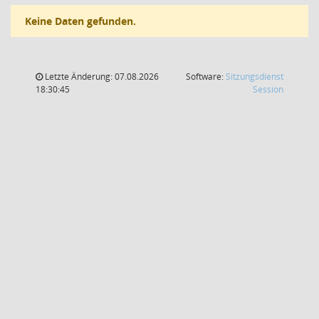
Keine Daten gefunden.
Letzte Änderung: 07.08.2026
Software:
Sitzungsdienst
(Wird in
18:30:45
Session