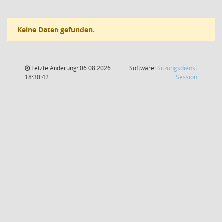
Keine Daten gefunden.
Letzte Änderung: 06.08.2026
Software:
Sitzungsdienst
(Wird in
18:30:42
Session