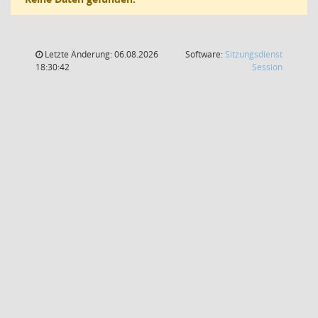
Letzte Änderung: 06.08.2026
Software:
Sitzungsdienst
(Wird in
18:30:42
Session