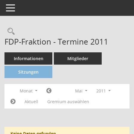
Toggle navigation
FDP-Fraktion - Termine 2011
Informationen
Mitglieder
Sitzungen
Monat
Mai
2011
Aktuell
Gremium auswählen
Keine Daten gefunden.