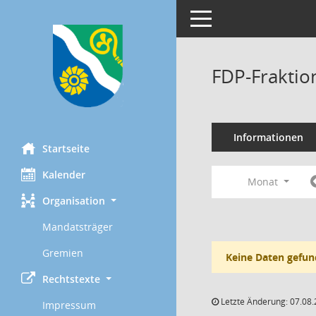
Toggle navigation
FDP-Fraktio
Informationen
Startseite
Kalender
Monat
Organisation
Mandatsträger
Gremien
Keine Daten gefun
Rechtstexte
Letzte Änderung: 07.08.
Impressum