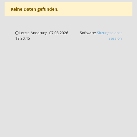
Keine Daten gefunden.
Letzte Änderung: 07.08.2026
Software:
Sitzungsdienst
(Wird in
18:30:45
Session