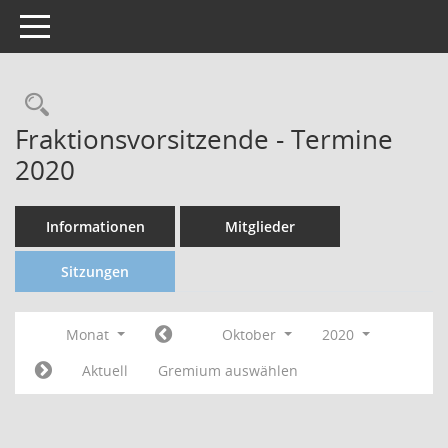
Toggle navigation
Fraktionsvorsitzende - Termine
2020
Informationen
Mitglieder
Sitzungen
Monat
Oktober
2020
Aktuell
Gremium auswählen