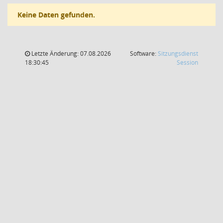
Keine Daten gefunden.
Letzte Änderung: 07.08.2026
Software:
Sitzungsdienst
(Wird in
18:30:45
Session