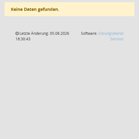
Keine Daten gefunden.
Letzte Änderung: 05.08.2026
Software:
Sitzungsdienst
(Wird in
18:30:43
Session