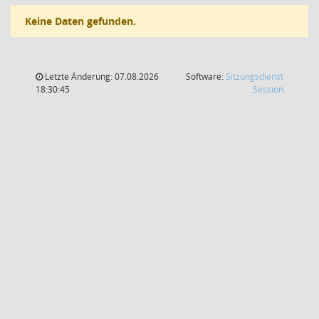
Keine Daten gefunden.
Letzte Änderung: 07.08.2026
Software:
Sitzungsdienst
(Wird in
18:30:45
Session