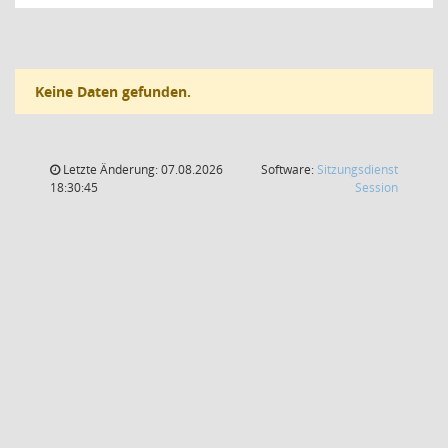
Keine Daten gefunden.
Letzte Änderung: 07.08.2026
Software:
Sitzungsdienst
(Wird in
18:30:45
Session