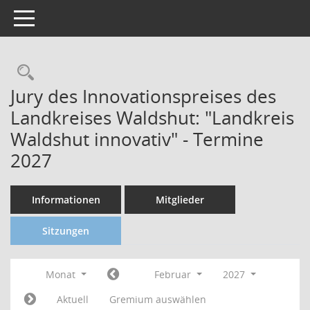
Toggle navigation
Jury des Innovationspreises des
Landkreises Waldshut: "Landkreis
Waldshut innovativ" - Termine
2027
Informationen
Mitglieder
Sitzungen
Monat
Februar
2027
Aktuell
Gremium auswählen