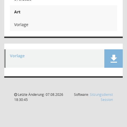
Art
Vorlage
Vorlage
Letzte Änderung: 07.08.2026
Software:
Sitzungsdienst
(Wird in
18:30:45
Session