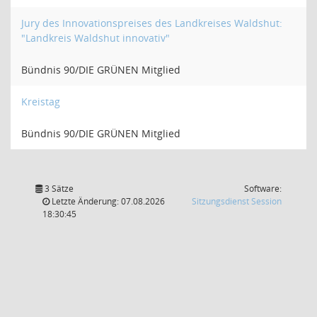
Jury des Innovationspreises des Landkreises Waldshut:
"Landkreis Waldshut innovativ"
Bündnis 90/DIE GRÜNEN Mitglied
Kreistag
Bündnis 90/DIE GRÜNEN Mitglied
3 Sätze
Software:
(Wird in
Letzte Änderung: 07.08.2026
Sitzungsdienst
Session
18:30:45