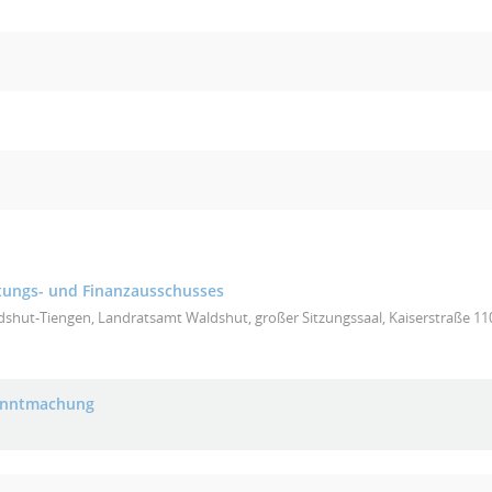
tungs- und Finanzausschusses
shut-Tiengen, Landratsamt Waldshut, großer Sitzungssaal, Kaiserstraße 1
anntmachung