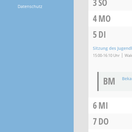
3
SO
Datenschutz
4
MO
5
DI
Sitzung des Jugend
15:00-16:10 Uhr
Wald
BM
Bek
6
MI
7
DO