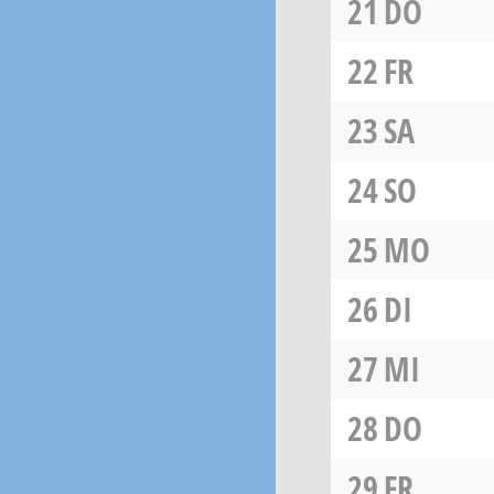
21
DO
22
FR
23
SA
24
SO
25
MO
26
DI
27
MI
28
DO
29
FR