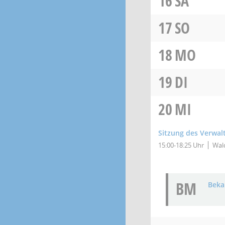
16
SA
17
SO
18
MO
19
DI
20
MI
Sitzung des Verwal
15:00-18:25 Uhr
Wald
BM
Bek