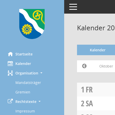
Toggle navigation
Kalender 2
Kalender
Startseite
Kalender
Oktober
Organisation
Mandatsträger
1
FR
Gremien
2
SA
Rechtstexte
Impressum