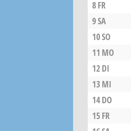
8
FR
9
SA
10
SO
11
MO
12
DI
13
MI
14
DO
15
FR