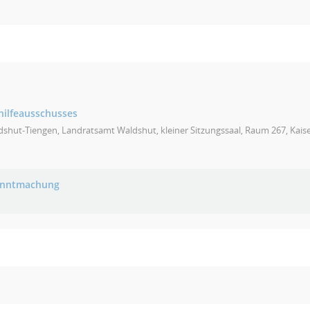
hilfeausschusses
shut-Tiengen, Landratsamt Waldshut, kleiner Sitzungssaal, Raum 267, Kais
anntmachung