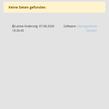
Keine Daten gefunden.
Letzte Änderung: 07.08.2026
Software:
Sitzungsdienst
(Wird in
18:30:45
Session