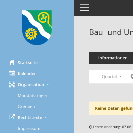
Toggle navigation
Bau- und Um
Informationen
Startseite
Kalender
Quartal
Organisation
Mandatsträger
Gremien
Keine Daten gefun
Rechtstexte
Letzte Änderung: 07.08.
Impressum