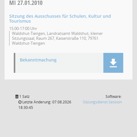
MI
27.01.2010
Sitzung des Ausschusses für Schulen, Kultur und
Tourismus
15:00-17:00 Uhr
Waldshut-Tiengen, Landratsamt Waldshut, kleiner
Sitzungssaal, Raum 267, Kaiserstraße 110, 79761
Waldshut-Tiengen
Bekanntmachung
1 Satz
Software:
(Wird in
Letzte Änderung: 07.08.2026
Sitzungsdienst
Session
18:30:45