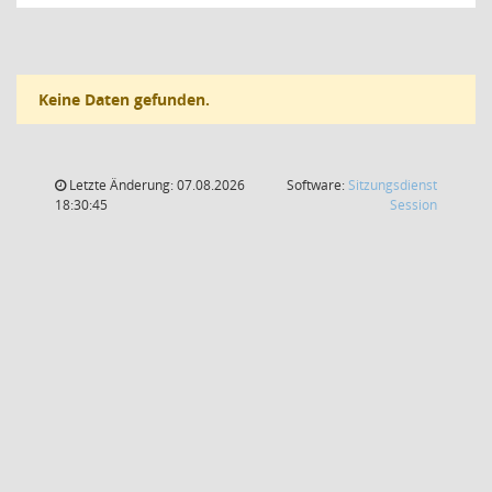
Keine Daten gefunden.
Letzte Änderung: 07.08.2026
Software:
Sitzungsdienst
(Wird in
18:30:45
Session