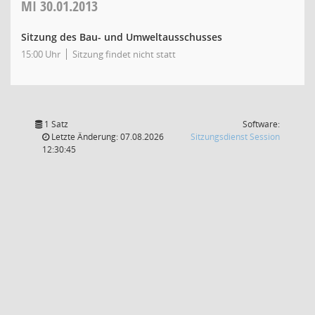
MI
30.01.2013
Sitzung des Bau- und Umweltausschusses
15:00 Uhr
Sitzung findet nicht statt
1 Satz
Software:
(Wird in
Letzte Änderung: 07.08.2026
Sitzungsdienst
Session
12:30:45