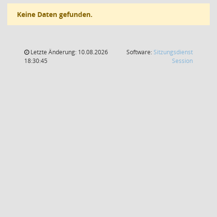
Keine Daten gefunden.
Letzte Änderung: 10.08.2026
Software:
Sitzungsdienst
(Wird in
18:30:45
Session