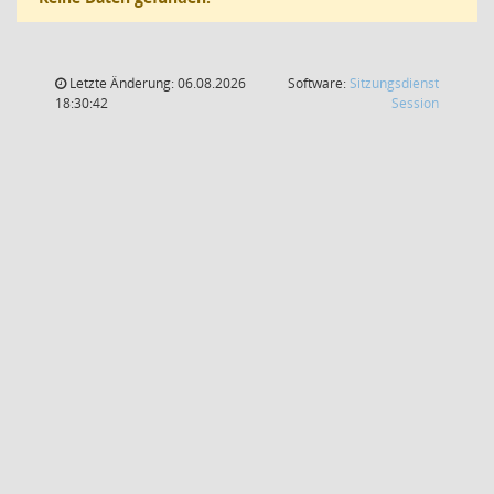
Letzte Änderung: 06.08.2026
Software:
Sitzungsdienst
(Wird in
18:30:42
Session