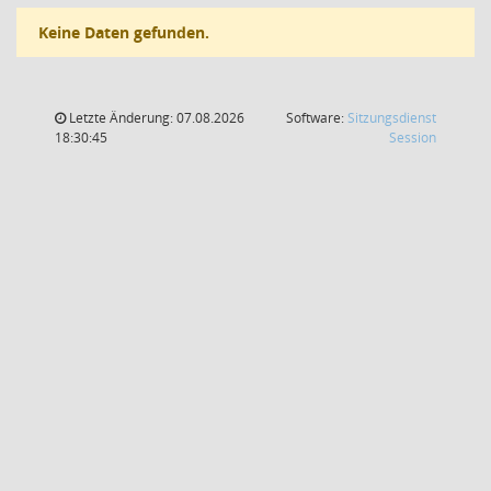
Keine Daten gefunden.
Letzte Änderung: 07.08.2026
Software:
Sitzungsdienst
(Wird in
18:30:45
Session