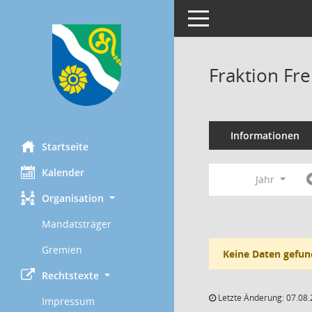
Toggle navigation
Fraktion Fr
Informationen
Startseite
Kalender
Jahr
Organisation
Mandatsträger
Gremien
Keine Daten gefun
Rechtstexte
Letzte Änderung: 07.08.
Impressum