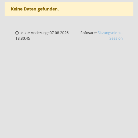
Keine Daten gefunden.
Letzte Änderung: 07.08.2026
Software:
Sitzungsdienst
(Wird in
18:30:45
Session