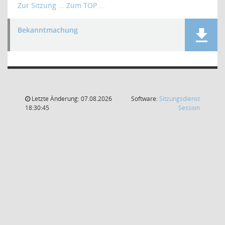
Zur Sitzung ...
Zum TOP ...
Bekanntmachung
Letzte Änderung: 07.08.2026
Software:
Sitzungsdienst
(Wird in
18:30:45
Session