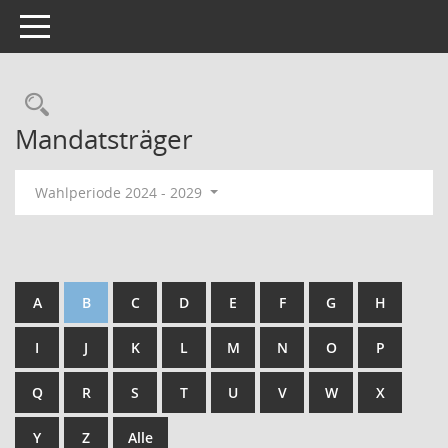
Toggle navigation
Mandatsträger
Wahlperiode 2024 - 2029
A
B
C
D
E
F
G
H
I
J
K
L
M
N
O
P
Q
R
S
T
U
V
W
X
Y
Z
Alle