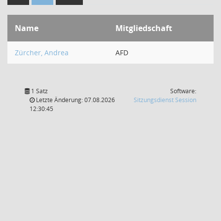
Name
Mitgliedschaft
Zürcher, Andrea
AFD
1 Satz
Software:
(Wird in
Letzte Änderung: 07.08.2026
Sitzungsdienst
Session
12:30:45