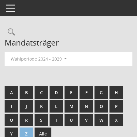
Toggle navigation
Mandatsträger
Wahlperiode 2024 - 2029
A
B
C
D
E
F
G
H
I
J
K
L
M
N
O
P
Q
R
S
T
U
V
W
X
Y
Z
Alle