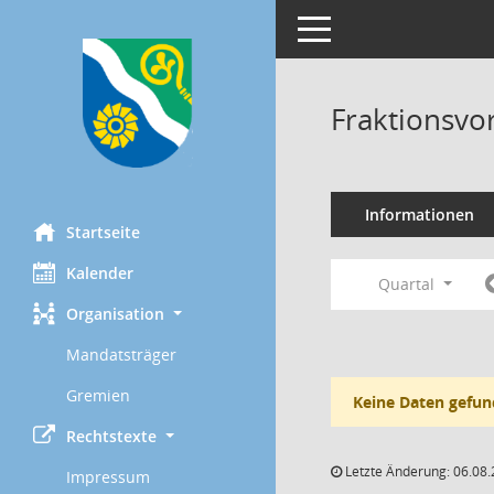
Toggle navigation
Fraktionsvo
Informationen
Startseite
Kalender
Quartal
Organisation
Mandatsträger
Gremien
Keine Daten gefun
Rechtstexte
Letzte Änderung: 06.08.
Impressum