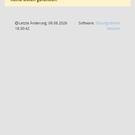
Letzte Änderung: 06.08.2026
Software:
Sitzungsdienst
(Wird in
18:30:42
Session