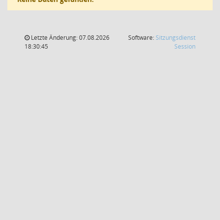
Letzte Änderung: 07.08.2026
Software:
Sitzungsdienst
(Wird in
18:30:45
Session