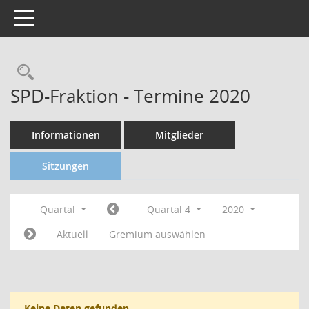
Toggle navigation
SPD-Fraktion - Termine 2020
Informationen
Mitglieder
Sitzungen
Quartal
Quartal 4
2020
Aktuell
Gremium auswählen
Keine Daten gefunden.