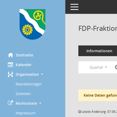
Toggle navigation
FDP-Fraktio
Informationen
Startseite
Kalender
Quartal
Organisation
Mandatsträger
Gremien
Keine Daten gefun
Rechtstexte
Letzte Änderung: 07.08.
Impressum