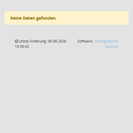
Keine Daten gefunden.
Letzte Änderung: 06.08.2026
Software:
Sitzungsdienst
(Wird in
18:30:42
Session