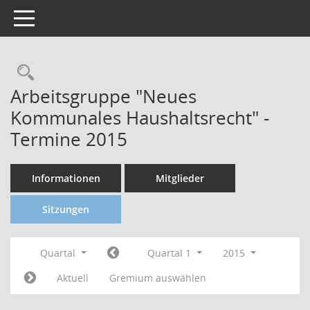
Toggle navigation
Arbeitsgruppe "Neues
Kommunales Haushaltsrecht" -
Termine 2015
Informationen
Mitglieder
Sitzungen
Quartal
Quartal 1
2015
Aktuell
Gremium auswählen