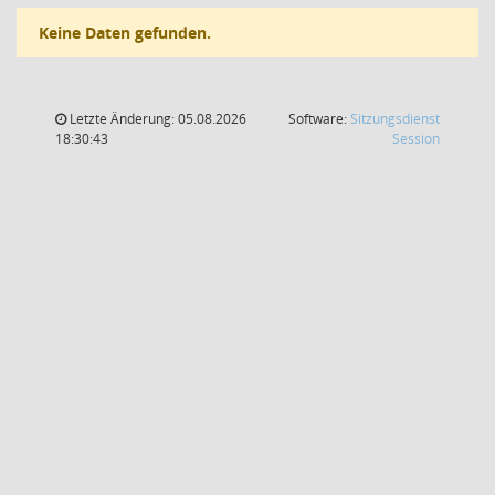
Keine Daten gefunden.
Letzte Änderung: 05.08.2026
Software:
Sitzungsdienst
(Wird in
18:30:43
Session