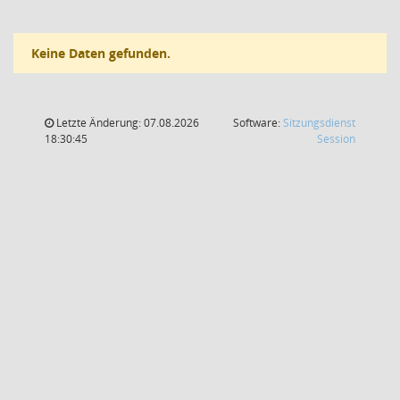
Keine Daten gefunden.
Letzte Änderung: 07.08.2026
Software:
Sitzungsdienst
(Wird in
18:30:45
Session