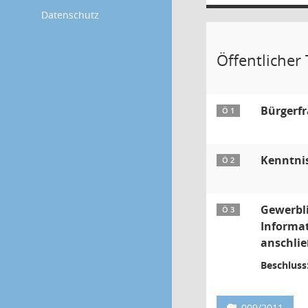
Datenschutz
Öffentlicher 
Bürgerf
Ö 1
Kenntnis
Ö 2
Gewerbl
Ö 3
Informat
anschli
Beschluss
009/2011