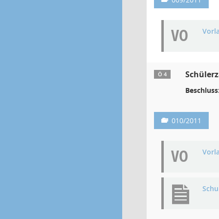
VO
Vorl
Schülerz
Ö 4
Beschluss
010/2011
VO
Vorl
Schu