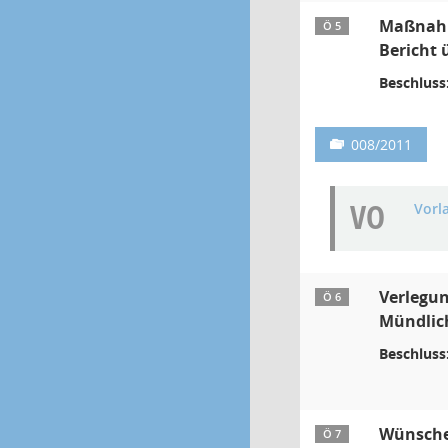
Maßnahm
Ö 5
Bericht
Beschluss
008/2011
VO
Vorl
Verlegun
Ö 6
Mündlich
Beschluss
Wünsche,
Ö 7