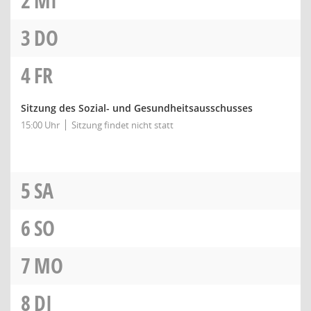
2
MI
3
DO
4
FR
Sitzung des Sozial- und Gesundheitsausschusses
15:00 Uhr
Sitzung findet nicht statt
5
SA
6
SO
7
MO
8
DI