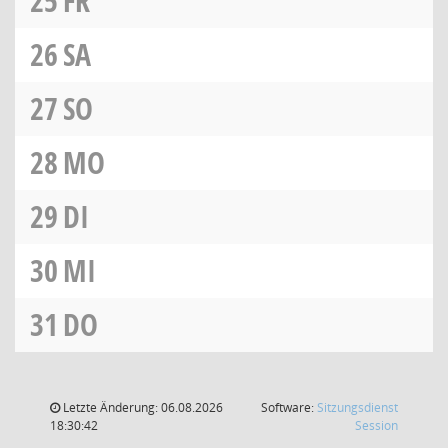
25
FR
26
SA
27
SO
28
MO
29
DI
30
MI
31
DO
Letzte Änderung: 06.08.2026
Software:
Sitzungsdienst
(Wird in
18:30:42
Session