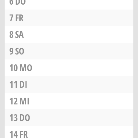
6
DO
7
FR
8
SA
9
SO
10
MO
11
DI
12
MI
13
DO
14
FR