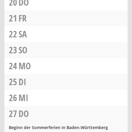
20
DO
21
FR
22
SA
23
SO
24
MO
25
DI
26
MI
27
DO
Beginn der Sommerferien in Baden-Württemberg