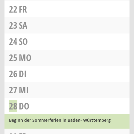
22
FR
23
SA
24
SO
25
MO
26
DI
27
MI
28
DO
Beginn der Sommerferien in Baden- Württemberg