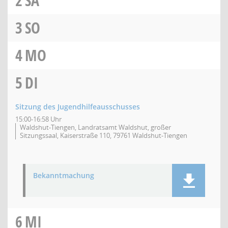
2
SA
3
SO
4
MO
5
DI
Sitzung des Jugendhilfeausschusses
15:00-16:58 Uhr
Waldshut-Tiengen, Landratsamt Waldshut, großer
Sitzungssaal, Kaiserstraße 110, 79761 Waldshut-Tiengen
Bekanntmachung
6
MI