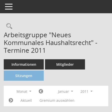
Toggle navigation
Arbeitsgruppe "Neues
Kommunales Haushaltsrecht" -
Termine 2011
Informationen
Mitglieder
Sitzungen
Monat
Januar
2011
Aktuell
Gremium auswählen