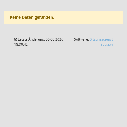
Keine Daten gefunden.
Letzte Änderung: 06.08.2026
Software:
Sitzungsdienst
(Wird in
18:30:42
Session