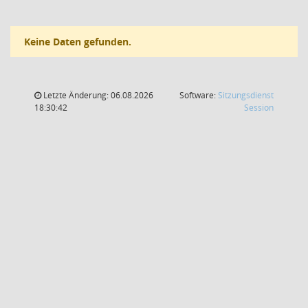
Keine Daten gefunden.
Letzte Änderung: 06.08.2026
Software:
Sitzungsdienst
(Wird in
18:30:42
Session