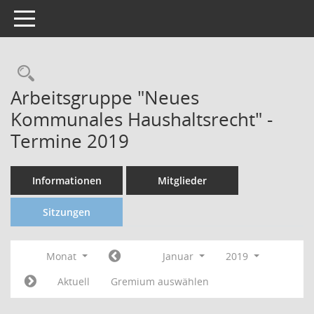
Toggle navigation
Arbeitsgruppe "Neues
Kommunales Haushaltsrecht" -
Termine 2019
Informationen
Mitglieder
Sitzungen
Monat
Januar
2019
Aktuell
Gremium auswählen