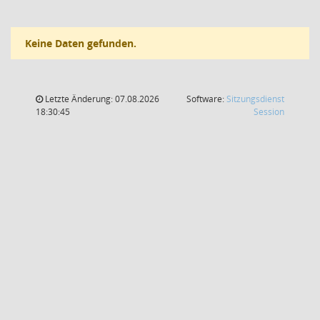
Keine Daten gefunden.
Letzte Änderung: 07.08.2026
Software:
Sitzungsdienst
(Wird in
18:30:45
Session