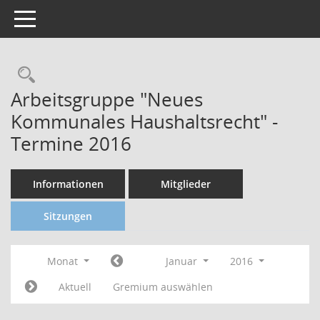
Toggle navigation
Arbeitsgruppe "Neues
Kommunales Haushaltsrecht" -
Termine 2016
Informationen
Mitglieder
Sitzungen
Monat
Januar
2016
Aktuell
Gremium auswählen